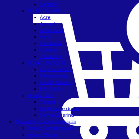
Sergipe
REGIÃO NORTE
Acre
Amapá
Amazonas
Pará
Rondônia
Roraima
Tocantins
REGIÃO SUDESTE
Espírito Santo
Minas Gerais
Rio de Janeiro
São Paulo
REGIÃO SUL
Paraná
Rio Grande do Sul
Santa Catarina
Apostilas por Escolaridade
Ensino Fundamental
Ensino Médio