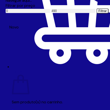
Navegue aqui…
Filtrar por preço
Preço
Preço
Filtrar
mínimo
máximo
Novo
Carrinho
Sem produto(s) no carrinho.