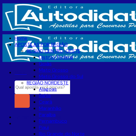
Skip
to
content
Home
APOSTILAS POR REGIÃO
REGIÃO CENTRO-OESTE
Distrito Federal
Goiás
Mato Grosso
Menu
Mato Grosso do Sul
REGIÃO NORDESTE
Pesquisar
Alagoas
por:
Bahia
Ceará
Maranhão
Paraíba
Entrar / Cadastre-se
Pernambuco
Piaui
Rio Grande do Norte