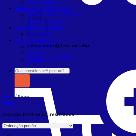
Ensino Superior
R$
TRABALHO DE IMPRESSÃO
0,00
Apostila Preto e Branco
Apostila Colorida
CONCURSO DO ENEM
Enem 2025
FORÇAS ARMADAS
Sem produto(s) no carrinho.
Aeronáutica
Exército
Retornar para a loja
Marinha
Pesquisar
por:
Início
/
Shop
Filtrar
Exibindo 1–48 de 134 resultados