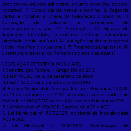
predicativo, adjunto adnominal, adjunto adverbial, aposto,
vocativo). 7. Concordância verbal e nominal. 8. Regência
verbal e nominal. 9. Crase. 10. Colocação pronominal. 11.
Formação de palavras e processos de
derivação/composição. 12. Pontuação. 13. Figuras de
linguagem (metáfora, metonímia, antítese, eufemismo,
hipérbole, ironia, anáfora). 14. Variação linguística (regional,
social, histórica e situacional). 15. Pragmática Linguística. 16.
Literatura brasileira (do Romantismo aos dias atuais).
LEGISLAÇÃO ESPECÍFICA (ACS e ACE)
1. Constituição Federal – Artigo 196 ao 200
2. Lei nº 8.080, de 19 de setembro de 1990
3. Lei nº 11.350, de 5 de outubro de 2006
4. Política Nacional da Atenção Básica – Portaria nº 2.436,
de 21 de setembro de 2017, alterada e consolidada pela
Portaria nº 002/2017, Anexo XXII e anexo 1 do Anexo XXII
5. Lei Municipal nº 419/2011, Carreira de ACS e ACE
6. Lei Municipal nº 597/2025, Adicional de Insalubridade
ACS e ACE
7. Lei Municipal nº 614/2025, Gratificação de