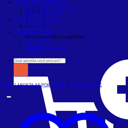
TRABALHO DE IMPRESSÃO
Apostila Preto e Branco
Apostila Colorida
CONCURSO DO ENEM
Enem 2025
FORÇAS ARMADAS
Sem produto(s) no carrinho.
Aeronáutica
Exército
Retornar para a loja
Marinha
Pesquisar
por:
Início
/
APOSTILAS POR REGIÃO
/
REGIÃO NORTE