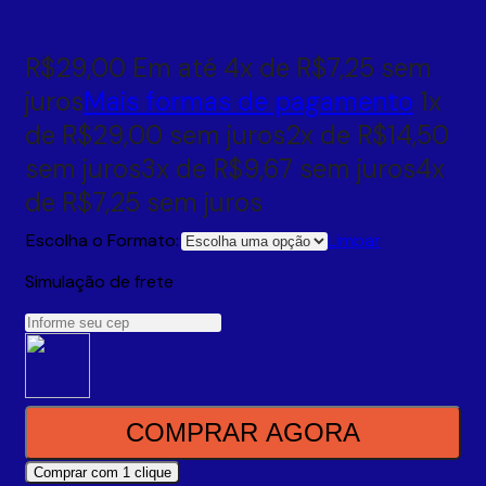
R$
29,00
Em até
4
x de
R$
7,25
sem
juros
Mais formas de pagamento
1x
de
R$
29,00
sem juros
2x de
R$
14,50
sem juros
3x de
R$
9,67
sem juros
4x
de
R$
7,25
sem juros
Escolha o Formato:
Limpar
Simulação de frete
COMPRAR AGORA
Comprar com 1 clique