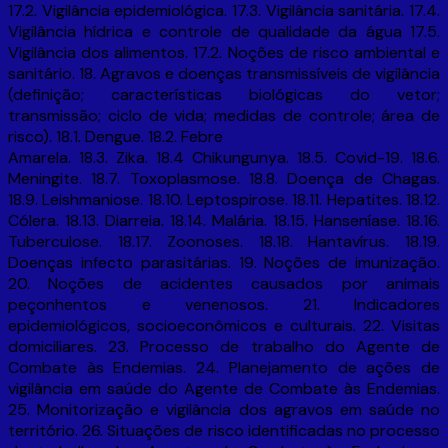
17.2. Vigilância epidemiológica. 17.3. Vigilância sanitária. 17.4.
Vigilância hídrica e controle de qualidade da água 17.5.
Vigilância dos alimentos. 17.2. Noções de risco ambiental e
sanitário. 18. Agravos e doenças transmissíveis de vigilância
(definição; características biológicas do vetor;
transmissão; ciclo de vida; medidas de controle; área de
risco). 18.1. Dengue. 18.2. Febre
Amarela. 18.3. Zika. 18.4 Chikungunya. 18.5. Covid-19. 18.6.
Meningite. 18.7. Toxoplasmose. 18.8. Doença de Chagas.
18.9. Leishmaniose. 18.10. Leptospirose. 18.11. Hepatites. 18.12.
Cólera. 18.13. Diarreia. 18.14. Malária. 18.15. Hanseníase. 18.16.
Tuberculose. 18.17. Zoonoses. 18.18. Hantavírus. 18.19.
Doenças infecto parasitárias. 19. Noções de imunização.
20. Noções de acidentes causados por animais
peçonhentos e venenosos. 21. Indicadores
epidemiológicos, socioeconômicos e culturais. 22. Visitas
domiciliares. 23. Processo de trabalho do Agente de
Combate às Endemias. 24. Planejamento de ações de
vigilância em saúde do Agente de Combate às Endemias.
25. Monitorização e vigilância dos agravos em saúde no
território. 26. Situações de risco identificadas no processo