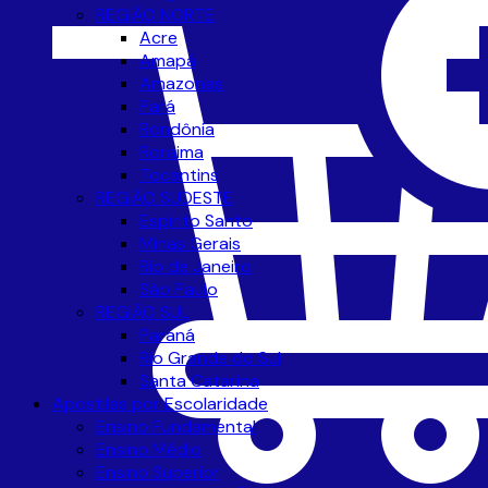
REGIÃO NORTE
Acre
Amapá
Amazonas
Pará
Rondônia
Roraima
Tocantins
REGIÃO SUDESTE
Espírito Santo
Minas Gerais
Rio de Janeiro
São Paulo
REGIÃO SUL
Paraná
Rio Grande do Sul
Santa Catarina
Apostilas por Escolaridade
Ensino Fundamental
Ensino Médio
Ensino Superior