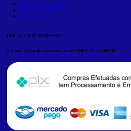
Política de Privacidade
Programa de Afiliados
Senha Perdida
CURTA NOSSO FACEBOOK
Editora Apostilas Autodidata © CNPJ: 121570100101