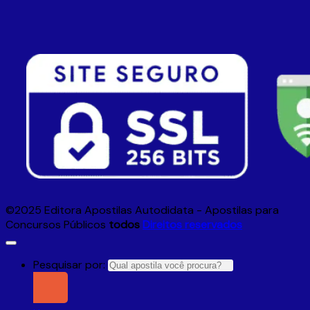
©2025 Editora Apostilas Autodidata - Apostilas para
Concursos Públicos
todos
Direitos reservados
Pesquisar por: