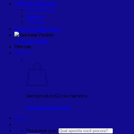
FORÇAS ARMADAS
Aeronáutica
Exército
Marinha
Entrar / Cadastre-se
Rastrear Pedido
Ofertas
R$
0,00
Carrinho
Sem produto(s) no carrinho.
Retornar para a loja
Menu
Pesquisar por: