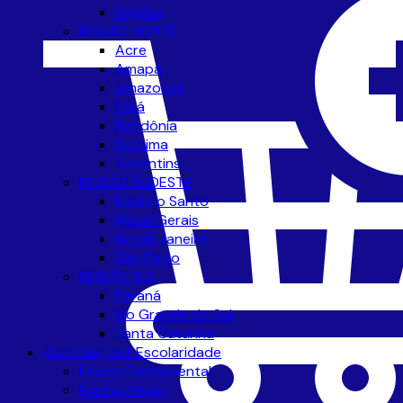
Sergipe
REGIÃO NORTE
Acre
Amapá
Amazonas
Pará
Rondônia
Roraima
Tocantins
REGIÃO SUDESTE
Espírito Santo
Minas Gerais
Rio de Janeiro
São Paulo
REGIÃO SUL
Paraná
Rio Grande do Sul
Santa Catarina
Apostilas por Escolaridade
Ensino Fundamental
Ensino Médio