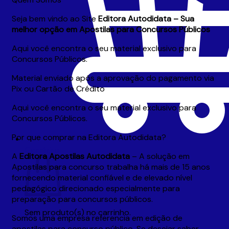
Seja bem vindo ao Site
Editora
Autodidata – Sua
melhor opção em Apostilas para Concursos Públicos
Aqui você encontra o seu material exclusivo para
Concursos Públicos.
Material enviado após a aprovação do pagamento via
Pix ou Cartão de Crédito
Aqui você encontra o seu material exclusivo para
Concursos Públicos.
Por que comprar na Editora Autodidata?
Carrinho
A
Editora
Apostilas Autodidata
– A solução em
Apostilas para concurso trabalha há mais de 15 anos
fornecendo material confiável e de elevado nível
pedagógico direcionado especialmente para
preparação para concursos públicos.
Sem produto(s) no carrinho.
Somos uma empresa referencia em edição de
apostilas para concurso público. Se desejar saber