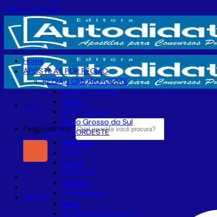
Skip to content
Home
APOSTILAS POR REGIÃO
REGIÃO CENTRO-OESTE
Distrito Federal
Goiás
Menu
Mato Grosso
Mato Grosso do Sul
Pesquisar por:
REGIÃO NORDESTE
Alagoas
Bahia
Ceará
Maranhão
Entrar / Cadastre-se
Paraíba
Pernambuco
R$
0,00
Piaui
Rio Grande do Norte