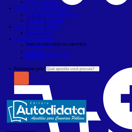
Ensino Superior
TRABALHO DE IMPRESSÃO
Apostila Preto e Branco
Apostila Colorida
CONCURSO DO ENEM
Enem 2025
FORÇAS ARMADAS
Sem produto(s) no carrinho.
Aeronáutica
Exército
Retornar para a loja
Marinha
Pesquisar por:
Quem Somos