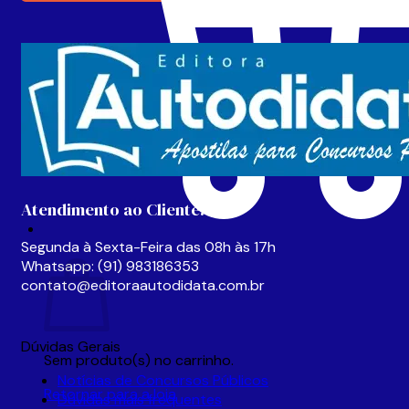
Atendimento ao Cliente:
Segunda à Sexta-Feira das 08h às 17h
Carrinho
Whatsapp: (91) 983186353
contato@editoraautodidata.com.br
Dúvidas Gerais
Sem produto(s) no carrinho.
Notícias de Concursos Públicos
Retornar para a loja
Dúvidas mais frequentes