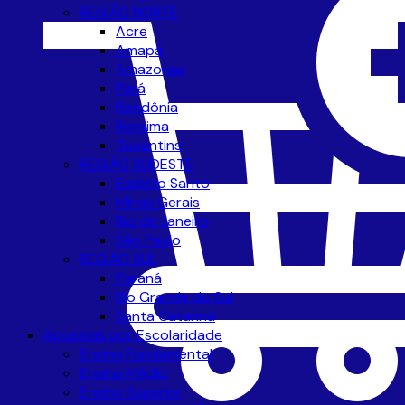
REGIÃO NORTE
Acre
Amapá
Amazonas
Pará
Rondônia
Roraima
Tocantins
REGIÃO SUDESTE
Espírito Santo
Minas Gerais
Rio de Janeiro
São Paulo
REGIÃO SUL
Paraná
Rio Grande do Sul
Santa Catarina
Apostilas por Escolaridade
Ensino Fundamental
Ensino Médio
Ensino Superior