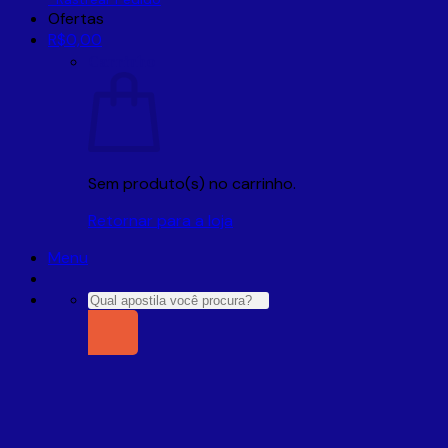
Ofertas
R$
0,00
Carrinho
Sem produto(s) no carrinho.
Retornar para a loja
Menu
Pesquisar
por: