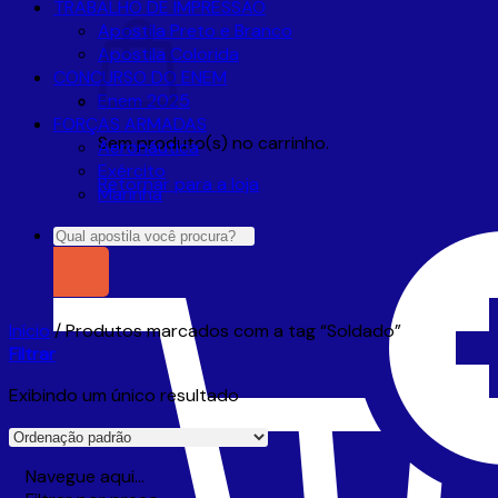
TRABALHO DE IMPRESSÃO
Apostila Preto e Branco
Apostila Colorida
CONCURSO DO ENEM
Enem 2025
FORÇAS ARMADAS
Sem produto(s) no carrinho.
Aeronáutica
Exército
Retornar para a loja
Marinha
Pesquisar
por:
Início
/
Produtos marcados com a tag “Soldado”
Filtrar
Exibindo um único resultado
Navegue aqui…