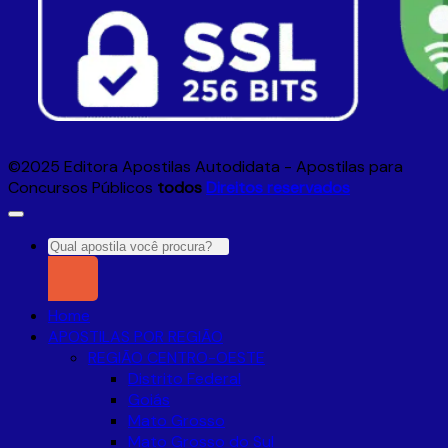
©2025 Editora Apostilas Autodidata - Apostilas para
Concursos Públicos
todos
Direitos reservados
Pesquisar
por:
Home
APOSTILAS POR REGIÃO
REGIÃO CENTRO-OESTE
Distrito Federal
Goiás
Mato Grosso
Mato Grosso do Sul