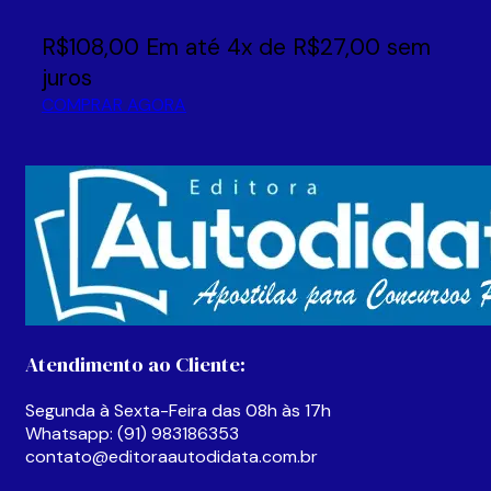
R$
108,00
Em até
4
x de
R$
27,00
sem
juros
COMPRAR AGORA
Atendimento ao Cliente:
Segunda à Sexta-Feira das 08h às 17h
Whatsapp: (91) 983186353
contato@editoraautodidata.com.br