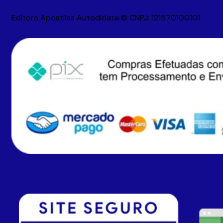
Editora Apostilas Autodidata © CNPJ: 121570100101