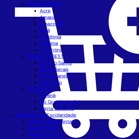
REGIÃO NORTE
Acre
Amapá
Amazonas
Pará
Rondônia
Roraima
Tocantins
REGIÃO SUDESTE
Espírito Santo
Minas Gerais
Rio de Janeiro
São Paulo
REGIÃO SUL
Paraná
Rio Grande do Sul
Santa Catarina
Apostilas por Escolaridade
Ensino Fundamental
Ensino Médio
Ensino Superior