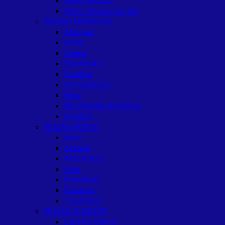
Mato Grosso
Mato Grosso do Sul
REGIÃO NORDESTE
Alagoas
Bahia
Ceará
Maranhão
Paraíba
Pernambuco
Piaui
Rio Grande do Norte
Sergipe
REGIÃO NORTE
Acre
Amapá
Amazonas
Pará
Rondônia
Roraima
Tocantins
REGIÃO SUDESTE
Espírito Santo