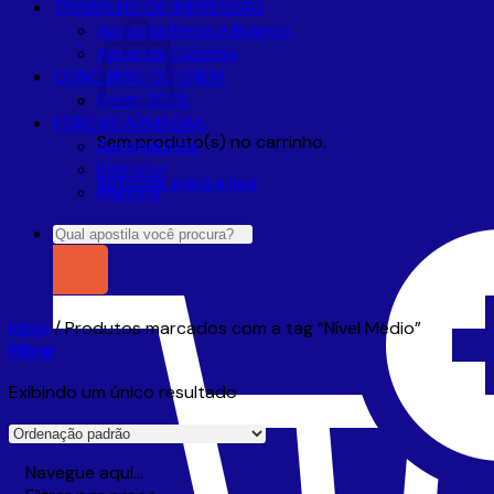
TRABALHO DE IMPRESSÃO
Apostila Preto e Branco
Apostila Colorida
CONCURSO DO ENEM
Enem 2025
FORÇAS ARMADAS
Sem produto(s) no carrinho.
Aeronáutica
Exército
Retornar para a loja
Marinha
Pesquisar
por:
Início
/
Produtos marcados com a tag “Nível Médio”
Filtrar
Exibindo um único resultado
Navegue aqui…