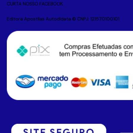
CURTA NOSSO FACEBOOK
Editora Apostilas Autodidata © CNPJ: 121570100101