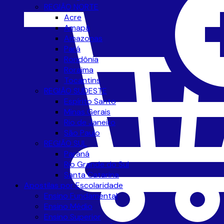
REGIÃO NORTE
Acre
Amapá
Amazonas
Pará
Rondônia
Roraima
Tocantins
REGIÃO SUDESTE
Espírito Santo
Minas Gerais
Rio de Janeiro
São Paulo
REGIÃO SUL
Paraná
Rio Grande do Sul
Santa Catarina
Apostilas por Escolaridade
Ensino Fundamental
Ensino Médio
Ensino Superior