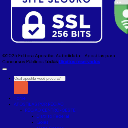
©2025 Editora Apostilas Autodidata - Apostilas para
Concursos Públicos
todos
Direitos reservados
Pesquisar
por:
Home
APOSTILAS POR REGIÃO
REGIÃO CENTRO-OESTE
Distrito Federal
Goiás