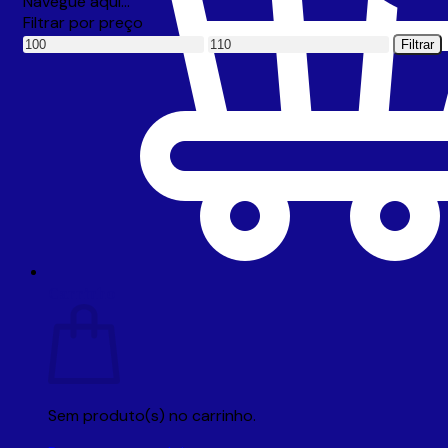
Navegue aqui…
Filtrar por preço
Preço
Preço
Filtrar
mínimo
máximo
Carrinho
Sem produto(s) no carrinho.