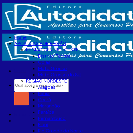
Skip
to
content
Home
APOSTILAS POR REGIÃO
REGIÃO CENTRO-OESTE
Distrito Federal
Goiás
Mato Grosso
Menu
Mato Grosso do Sul
REGIÃO NORDESTE
Pesquisar
Alagoas
por:
Bahia
Ceará
Maranhão
Paraíba
Entrar / Cadastre-se
Pernambuco
Piaui
Rio Grande do Norte