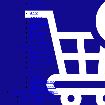
Sergipe
REGIÃO NORTE
Acre
Amapá
Amazonas
Pará
Rondônia
Roraima
Tocantins
REGIÃO SUDESTE
Espírito Santo
Minas Gerais
Rio de Janeiro
São Paulo
REGIÃO SUL
Paraná
Rio Grande do Sul
Santa Catarina
Apostilas por Escolaridade
Ensino Fundamental
Ensino Médio