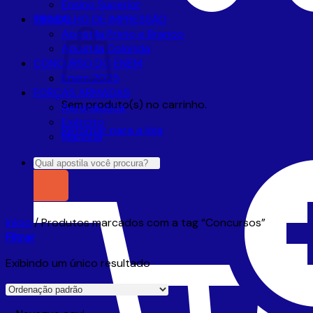
Ensino Superior
R$
TRABALHO DE IMPRESSÃO
0,00
Apostila Preto e Branco
Apostila Colorida
CONCURSO DO ENEM
Enem 2025
FORÇAS ARMADAS
Sem produto(s) no carrinho.
Aeronáutica
Exército
Retornar para a loja
Marinha
Pesquisar
por:
Início
/
Produtos marcados com a tag “Concursos”
Filtrar
Exibindo um único resultado