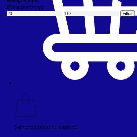
Navegue aqui…
Filtrar por preço
Preço
Preço
Filtrar
mínimo
máximo
Carrinho
Sem produto(s) no carrinho.