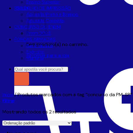
Ensino Superior
R$
TRABALHO DE IMPRESSÃO
0,00
Apostila Preto e Branco
Apostila Colorida
CONCURSO DO ENEM
Enem 2025
FORÇAS ARMADAS
Sem produto(s) no carrinho.
Aeronáutica
Exército
Retornar para a loja
Marinha
Pesquisar
por:
Início
/
Produtos marcados com a tag “concurso da PM-SP”
Filtrar
Mostrando todos os 2 resultados