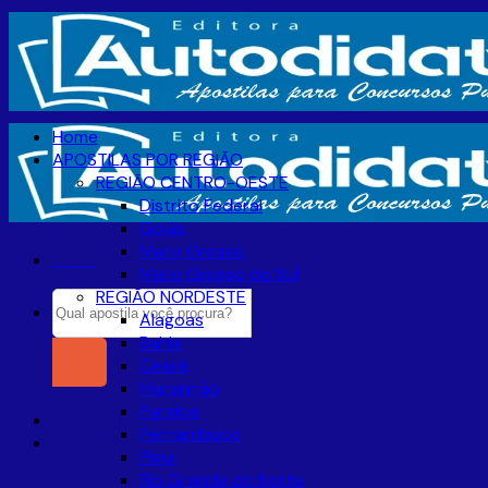
Skip
to
content
Home
APOSTILAS POR REGIÃO
REGIÃO CENTRO-OESTE
Distrito Federal
Goiás
Mato Grosso
Menu
Mato Grosso do Sul
REGIÃO NORDESTE
Pesquisar
Alagoas
por:
Bahia
Ceará
Maranhão
Paraíba
Entrar / Cadastre-se
Pernambuco
Piaui
Rio Grande do Norte