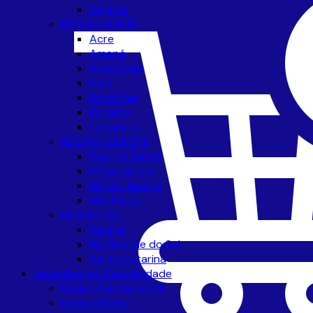
Sergipe
REGIÃO NORTE
Acre
Amapá
Amazonas
Pará
Rondônia
Roraima
Tocantins
REGIÃO SUDESTE
Espírito Santo
Minas Gerais
Rio de Janeiro
São Paulo
REGIÃO SUL
Paraná
Rio Grande do Sul
Santa Catarina
Apostilas por Escolaridade
Ensino Fundamental
Ensino Médio