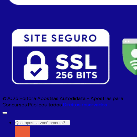
©2025 Editora Apostilas Autodidata - Apostilas para
Concursos Públicos
todos
Direitos reservados
Pesquisar
por: