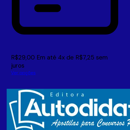
R$
29,00
Em até
4
x de
R$
7,25
sem
juros
Ver opções
Este
produto
tem
várias
variantes.
As
opções
podem
ser