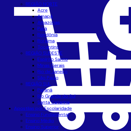
REGIÃO NORTE
Acre
Amapá
Amazonas
Pará
Rondônia
Roraima
Tocantins
REGIÃO SUDESTE
Espírito Santo
Minas Gerais
Rio de Janeiro
São Paulo
REGIÃO SUL
Paraná
Rio Grande do Sul
Santa Catarina
Apostilas por Escolaridade
Ensino Fundamental
Ensino Médio
Ensino Superior