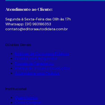
escolhidas
na
Atendimento ao Cliente:
página
do
Segunda à Sexta-Feira das 08h às 17h
produto
Whatsapp: (91) 983186353
contato@editoraautodidata.com.br
Dúvidas Gerais
Notícias de Concursos Públicos
Dúvidas mais frequentes
Formas de Pagamento
Política de Trocas e Devoluções
Acompanhe seus Pedidos
Institucional
Quem Somos
Como Comprar