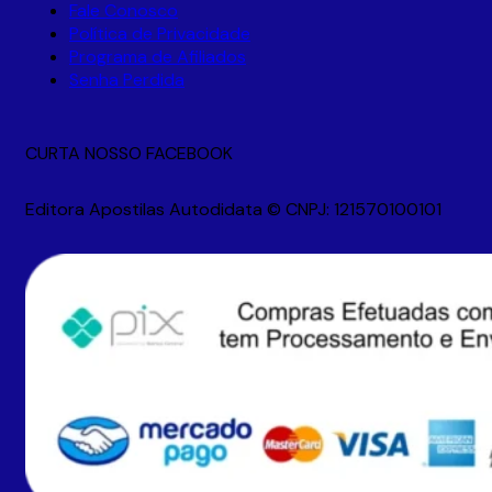
Fale Conosco
Política de Privacidade
Programa de Afiliados
Senha Perdida
CURTA NOSSO FACEBOOK
Editora Apostilas Autodidata © CNPJ: 121570100101