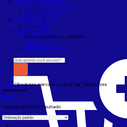
TRABALHO DE IMPRESSÃO
Apostila Preto e Branco
Apostila Colorida
CONCURSO DO ENEM
Enem 2025
FORÇAS ARMADAS
Sem produto(s) no carrinho.
Aeronáutica
Exército
Retornar para a loja
Marinha
Pesquisar
por:
Início
/
Produtos marcados com a tag “Aprendizes
Marinheiros”
Filtrar
Exibindo um único resultado