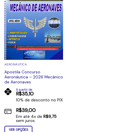
AERONÁUTICA
Apostila Concurso
Aeronáutica – 2026 Mecânico
de Aeronaves
A partir de
R$
35,10
10% de desconto no PIX
R$
39,00
Em até
4
x de
R$
9,75
sem juros
VER OPÇÕES