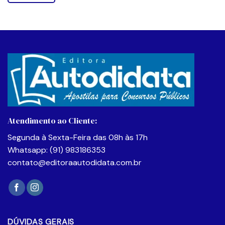
Este
produto
tem
várias
variantes.
As
opções
podem
ser
escolhidas
na
Atendimento ao Cliente:
página
do
Segunda à Sexta-Feira das 08h às 17h
produto
Whatsapp: (91) 983186353
contato@editoraautodidata.com.br
DÚVIDAS GERAIS