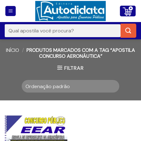
Skip
to
content
Pesquisar
por:
INÍCIO
/
PRODUTOS MARCADOS COM A TAG “APOSTILA
CONCURSO AERONÁUTICA”
FILTRAR
Add to
wishlist