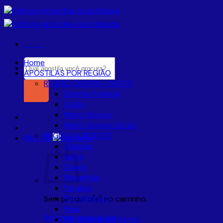
Skip
to
content
Menu
Pesquisar
Home
por:
APOSTILAS POR REGIÃO
REGIÃO CENTRO-OESTE
Distrito Federal
Goiás
Mato Grosso
Entrar / Cadastre-se
Mato Grosso do Sul
REGIÃO NORDESTE
R$
0,00
Alagoas
Bahia
Ceará
Maranhão
Paraíba
Pernambuco
Sem produto(s) no carrinho.
Piaui
Retornar para a loja
Rio Grande do Norte