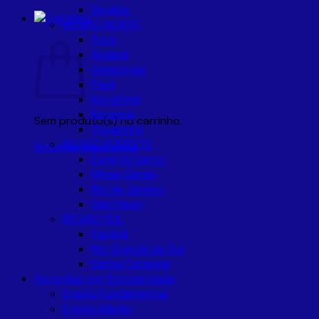
Sergipe
REGIÃO NORTE
Carrinho
Acre
Amapá
Amazonas
Pará
Rondônia
Roraima
Sem produto(s) no carrinho.
Tocantins
REGIÃO SUDESTE
Retornar para a loja
Espírito Santo
Minas Gerais
Rio de Janeiro
São Paulo
REGIÃO SUL
Paraná
Rio Grande do Sul
Santa Catarina
Apostilas por Escolaridade
Ensino Fundamental
Ensino Médio