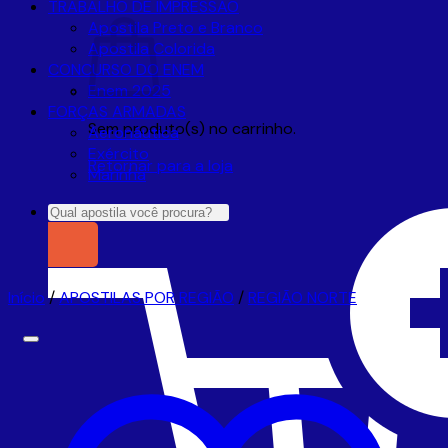
TRABALHO DE IMPRESSÃO
Apostila Preto e Branco
Apostila Colorida
CONCURSO DO ENEM
Enem 2025
FORÇAS ARMADAS
Sem produto(s) no carrinho.
Aeronáutica
Exército
Retornar para a loja
Marinha
Pesquisar
por:
Início
/
APOSTILAS POR REGIÃO
/
REGIÃO NORTE