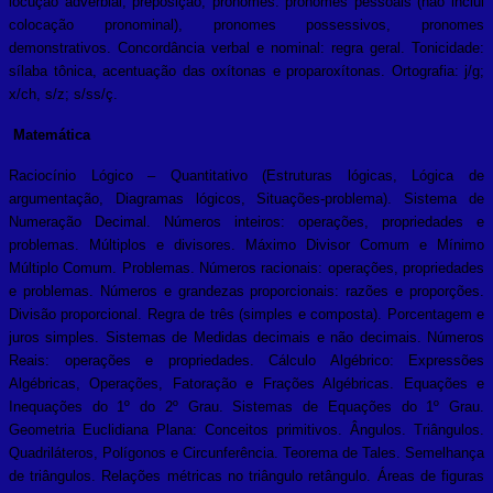
locução adverbial, preposição,
pronomes: pronomes pessoais (não inclui
colocação pronominal), pronomes possessivos, pronomes
demonstrativos. Concordância verbal e nominal: regra geral. Tonicidade:
sílaba tônica, acentuação das oxítonas e proparoxítonas. Ortografia: j/g;
x/ch, s/z; s/ss/ç.
Matemática
Raciocínio Lógico – Quantitativo (Estruturas lógicas, Lógica de
argumentação, Diagramas lógicos, Situações-problema). Sistema de
Numeração Decimal. Números inteiros: operações, propriedades e
problemas. Múltiplos e divisores. Máximo Divisor Comum e Mínimo
Múltiplo Comum. Problemas. Números racionais: operações, propriedades
e problemas. Números e grandezas proporcionais: razões e proporções.
Divisão proporcional. Regra de três (simples e composta). Porcentagem e
juros simples. Sistemas de Medidas decimais e não decimais. Números
Reais: operações e propriedades. Cálculo Algébrico: Expressões
Algébricas, Operações, Fatoração e Frações Algébricas. Equações e
Inequações do 1º do 2º Grau. Sistemas de Equações do 1º Grau.
Geometria Euclidiana Plana: Conceitos primitivos. Ângulos. Triângulos.
Quadriláteros, Polígonos e Circunferência. Teorema de Tales. Semelhança
de triângulos. Relações métricas no triângulo retângulo. Áreas de figuras