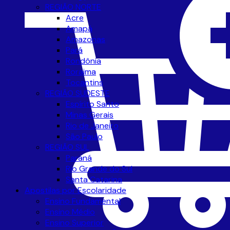
REGIÃO NORTE
Acre
Amapá
Amazonas
Pará
Rondônia
Roraima
Tocantins
REGIÃO SUDESTE
Espírito Santo
Minas Gerais
Rio de Janeiro
São Paulo
REGIÃO SUL
Paraná
Rio Grande do Sul
Santa Catarina
Apostilas por Escolaridade
Ensino Fundamental
Ensino Médio
Ensino Superior