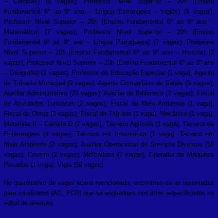
– Ciências) (5 vagas); Professor Nível Superior – 20h (Ensino
Fundamental 6º ao 9º ano – Língua Estrangeira – Inglês) (4 vagas);
Professor Nível Superior – 20h (Ensino Fundamental 6º ao 9º ano –
Matemática) (7 vagas); Professor Nível Superior – 20h (Ensino
Fundamental 6º ao 9º ano – Língua Portuguesa) (7 vagas); Professor
Nível Superior – 20h (Ensino Fundamental 6º ao 9º ano – História) (2
vagas); Professor Nível Superior – 20h (Ensino Fundamental 6º ao 9º ano
– Geografia) (2 vagas); Professor de Educação Especial (1 vaga); Agente
de Trânsito Municipal (9 vagas); Agente Comunitário de Saúde (5 vagas);
Auxiliar Administrativo (20 vagas); Auxiliar de Biblioteca (2 vagas); Fiscal
de Atividades Turísticas (2 vagas); Fiscal de Meio Ambiente (1 vaga);
Fiscal de Obras (2 vagas); Fiscal de Tributos (1 vaga); Mecânico (1 vaga);
Motorista II – Carteira D (7 vagas); Técnico Agrícola (1 vaga); Técnico de
Enfermagem (4 vagas); Técnico em Informática (1 vaga); Técnico em
Meio Ambiente (2 vagas); Auxiliar Operacional de Serviços Diversos (50
vagas); Coveiro (2 vagas); Merendeira (7 vagas); Operador de Máquinas
Pesadas (1 vaga); Vigia (59 vagas).
No quantitativo de vagas acima mencionado, encontram-se as reservadas
para candidatos (AC, PCD) que se enquadrem nos itens especificados no
edital de abertura.