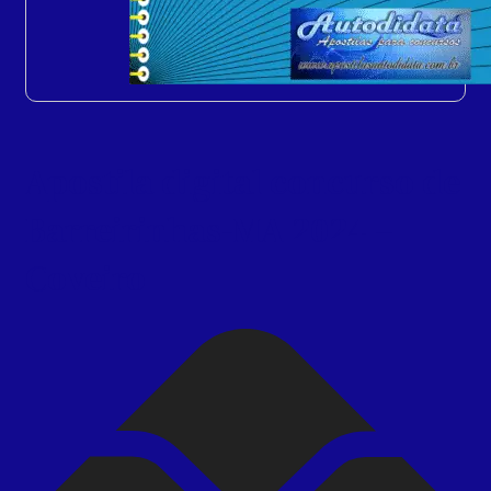
Apostila digital concurso de
Barreirinhas-MA 2024 –
Coveiro