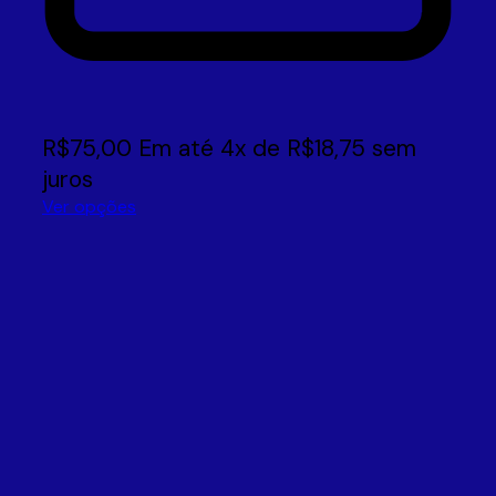
R$
75,00
Em até
4
x de
R$
18,75
sem
juros
Ver opções
Este
produto
tem
várias
variantes.
As
opções
podem
ser
escolhidas
na
página