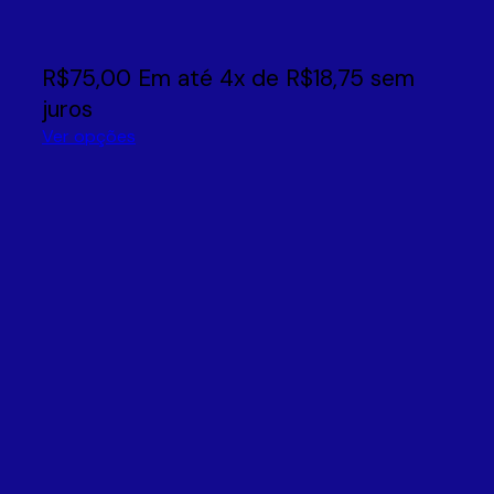
R$
75,00
Em até
4
x de
R$
18,75
sem
juros
Ver opções
Este
produto
tem
várias
variantes.
As
opções
podem
ser
escolhidas
na
página
do
produto