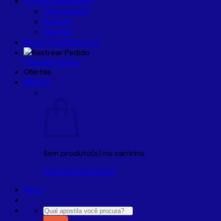
FORÇAS ARMADAS
Aeronáutica
Exército
Marinha
Entrar / Cadastre-se
Rastrear Pedido
Ofertas
R$
0,00
Carrinho
Sem produto(s) no carrinho.
Retornar para a loja
Menu
Pesquisar
por: