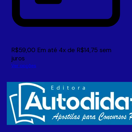
R$
59,00
Em até
4
x de
R$
14,75
sem
juros
Ver opções
Este
produto
tem
várias
variantes.
As
opções
podem
ser
escolhidas