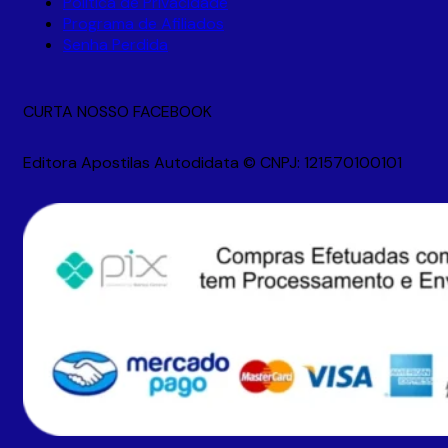
Política de Privacidade
Programa de Afiliados
Senha Perdida
CURTA NOSSO FACEBOOK
Editora Apostilas Autodidata © CNPJ: 121570100101