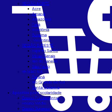
REGIÃO NORTE
Acre
Amapá
Amazonas
Pará
Rondônia
Roraima
Tocantins
REGIÃO SUDESTE
Espírito Santo
Minas Gerais
Rio de Janeiro
São Paulo
REGIÃO SUL
Paraná
Rio Grande do Sul
Santa Catarina
Apostilas por Escolaridade
Ensino Fundamental
Ensino Médio
Ensino Superior