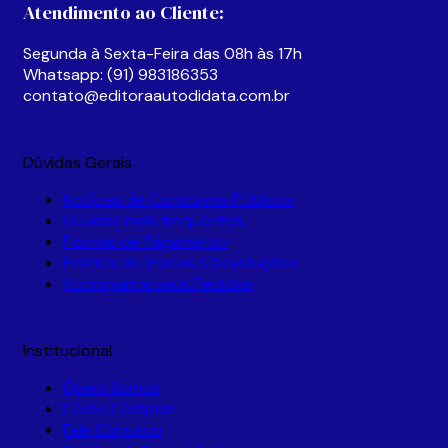
na
Atendimento ao Cliente:
página
do
Segunda à Sexta-Feira das 08h às 17h
produto
Whatsapp: (91) 983186353
contato@editoraautodidata.com.br
Dúvidas Gerais
Notícias de Concursos Públicos
Dúvidas mais frequentes
Formas de Pagamento
Política de Trocas e Devoluções
Acompanhe seus Pedidos
Institucional
Quem Somos
Como Comprar
Fale Conosco