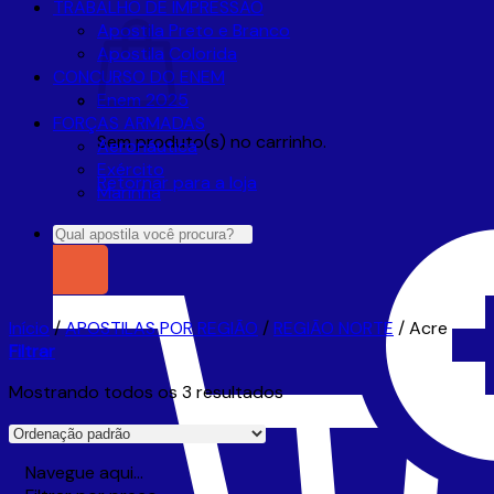
TRABALHO DE IMPRESSÃO
Apostila Preto e Branco
Apostila Colorida
CONCURSO DO ENEM
Enem 2025
FORÇAS ARMADAS
Sem produto(s) no carrinho.
Aeronáutica
Exército
Retornar para a loja
Marinha
Pesquisar
por:
Início
/
APOSTILAS POR REGIÃO
/
REGIÃO NORTE
/
Acre
Filtrar
Mostrando todos os 3 resultados
Navegue aqui…