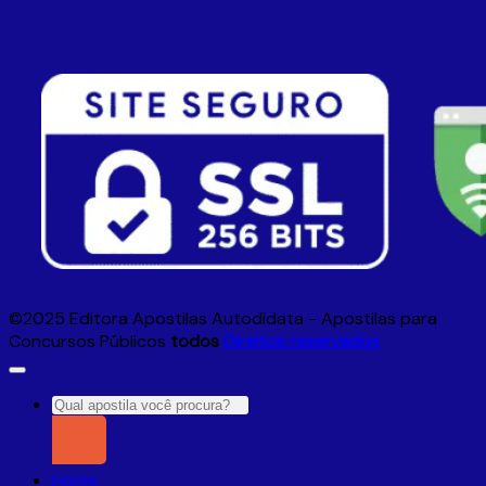
©2025 Editora Apostilas Autodidata - Apostilas para
Concursos Públicos
todos
Direitos reservados
Pesquisar
por:
Home