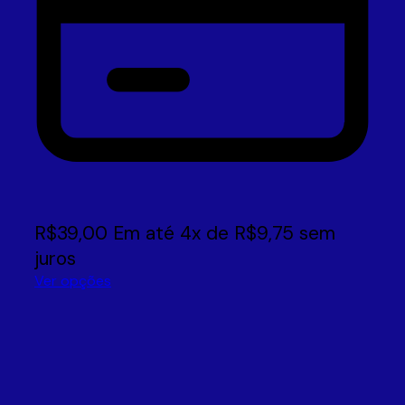
R$
39,00
Em até
4
x de
R$
9,75
sem
juros
Ver opções
Este
produto
tem
várias
variantes.
As