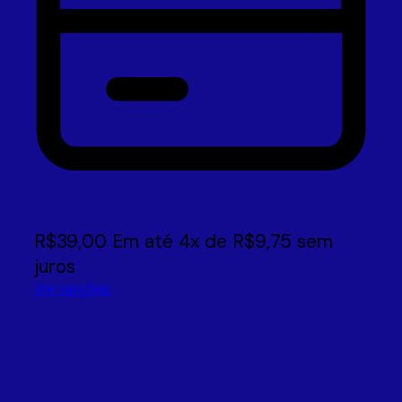
R$
39,00
Em até
4
x de
R$
9,75
sem
juros
Ver opções
Este
produto
tem
várias
variantes.
As