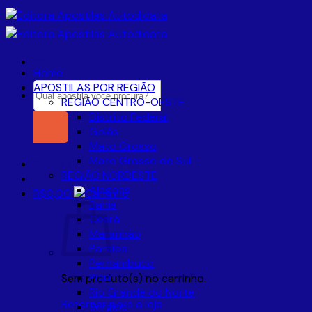
Skip
to
content
Menu
Home
Pesquisar
APOSTILAS POR REGIÃO
por:
REGIÃO CENTRO-OESTE
Distrito Federal
Goiás
Mato Grosso
Mato Grosso do Sul
Entrar / Cadastre-se
REGIÃO NORDESTE
Alagoas
R$
0,00
Bahia
Ceará
Maranhão
Paraíba
Pernambuco
Piaui
Sem produto(s) no carrinho.
Rio Grande do Norte
Retornar para a loja
Sergipe