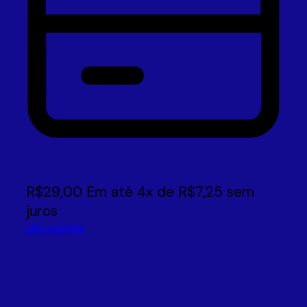
R$
29,00
Em até
4
x de
R$
7,25
sem
juros
Ver opções
Este
produto
tem
várias
variantes.