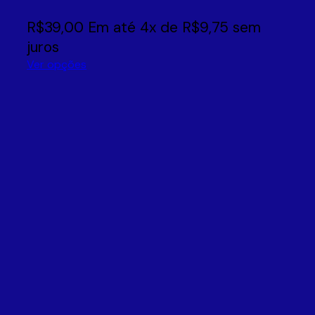
R$
39,00
Em até
4
x de
R$
9,75
sem
juros
Ver opções
Este
produto
tem
várias
variantes.
As
opções
podem
ser
escolhidas
na
página
do
produto