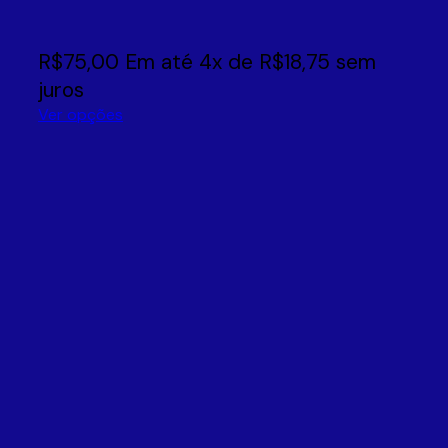
R$
75,00
Em até
4
x de
R$
18,75
sem
juros
Ver opções
Este
produto
tem
várias
variantes.
As
opções
podem
ser
escolhidas
na
página
do
produto