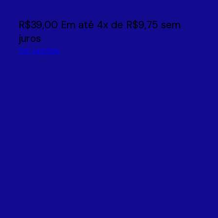
R$
39,00
Em até
4
x de
R$
9,75
sem
juros
Ver opções
Este
produto
tem
várias
variantes.
As
opções
podem
ser
escolhidas
na
página
do
produto