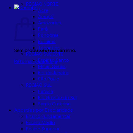
REGIÃO NORTE
Acre
Carrinho
Amapá
Amazonas
Pará
Rondônia
Roraima
Tocantins
Sem produto(s) no carrinho.
REGIÃO SUDESTE
Espírito Santo
Retornar para a loja
Minas Gerais
Rio de Janeiro
São Paulo
REGIÃO SUL
Paraná
Rio Grande do Sul
Santa Catarina
Apostilas por Escolaridade
Ensino Fundamental
Ensino Médio
Ensino Superior