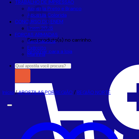
TRABALHO DE IMPRESSÃO
Apostila Preto e Branco
Apostila Colorida
CONCURSO DO ENEM
Enem 2025
FORÇAS ARMADAS
Sem produto(s) no carrinho.
Aeronáutica
Exército
Retornar para a loja
Marinha
Pesquisar
por:
Início
/
APOSTILAS POR REGIÃO
/
REGIÃO NORTE