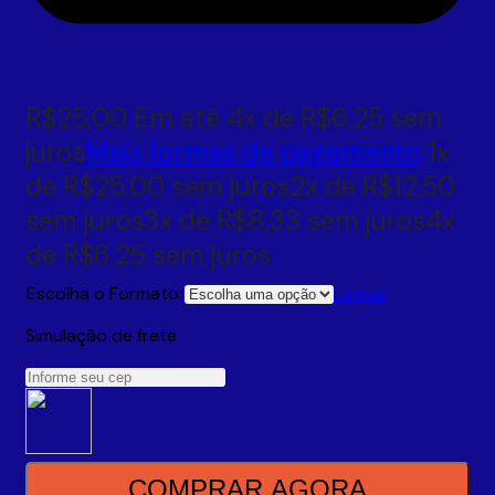
R$
25,00
Em até
4
x de
R$
6,25
sem
juros
Mais formas de pagamento
1x
de
R$
25,00
sem juros
2x de
R$
12,50
sem juros
3x de
R$
8,33
sem juros
4x
de
R$
6,25
sem juros
Escolha o Formato:
Limpar
Simulação de frete
COMPRAR AGORA