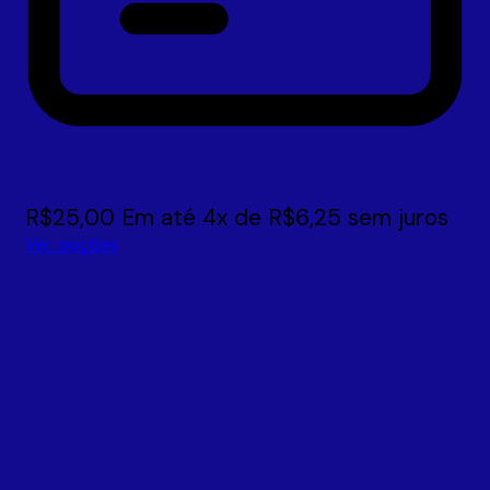
R$
25,00
Em até
4
x de
R$
6,25
sem juros
Ver opções
Este
produto
tem
várias
variantes.
As
opções
podem
ser
escolhidas