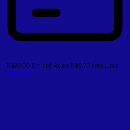
R$
39,00
Em até
4
x de
R$
9,75
sem juros
Ver opções
Este
produto
tem
várias
variantes.
As
opções
podem
ser