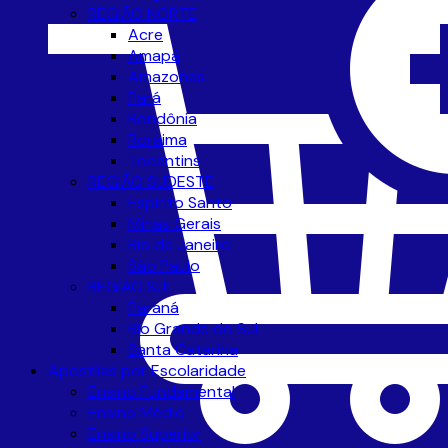
REGIÃO NORTE
Acre
Amapá
Amazonas
Pará
Rondônia
Roraima
Tocantins
REGIÃO SUDESTE
Espírito Santo
Minas Gerais
Rio de Janeiro
São Paulo
REGIÃO SUL
Paraná
Rio Grande do Sul
Santa Catarina
Apostilas por Escolaridade
Ensino Fundamental
Ensino Médio
Ensino Superior