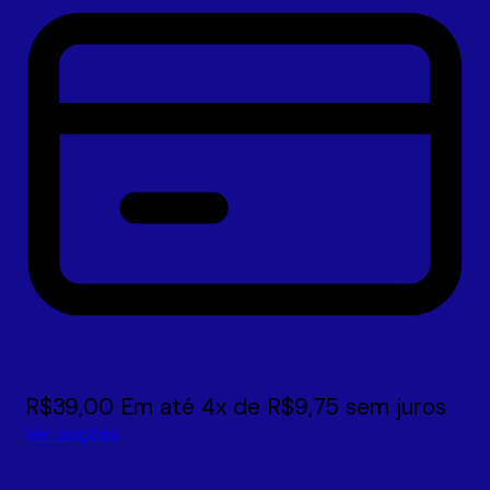
R$
39,00
Em até
4
x de
R$
9,75
sem juros
Ver opções
Este
produto